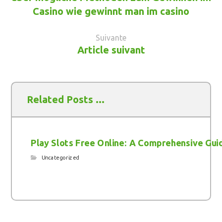
Casino wie gewinnt man im casino
Suivante
Article suivant
Related Posts ...
Play Slots Free Online: A Comprehensive Gui
Uncategorized