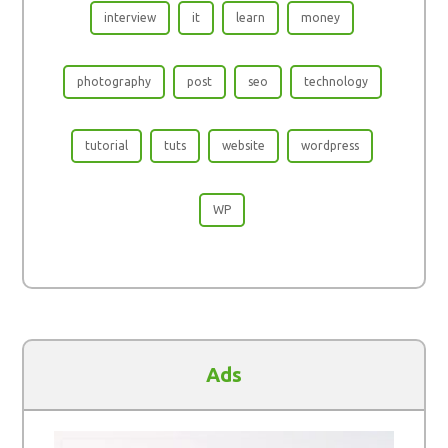
interview
it
learn
money
photography
post
seo
technology
tutorial
tuts
website
wordpress
WP
Ads